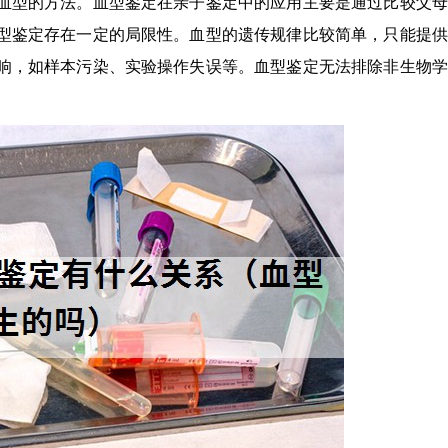
血型的方法。血型鉴定在亲子鉴定中的应用主要是通过比较父母
型鉴定存在一定的局限性。血型的遗传规律比较简单，只能提供
响，如样本污染、实验操作失误等。血型鉴定无法排除非生物学
。