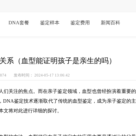
DNA套餐
鉴定样本
鉴定费用
新闻百科
么关系（血型能证明孩子是亲生的吗）
074
发布时间： 2024-05-17 13:06:42
人们关注的焦点。而在亲子鉴定领域，血型也曾经扮演着重要的
，DNA鉴定技术逐渐取代了传统的血型鉴定，成为亲子鉴定的
？本文将对此进行详细的探讨。