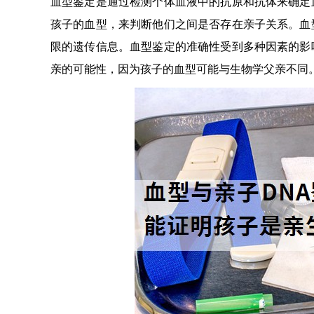
血型鉴定是通过检测个体血液中的抗原和抗体来确定
孩子的血型，来判断他们之间是否存在亲子关系。血
限的遗传信息。血型鉴定的准确性受到多种因素的影
亲的可能性，因为孩子的血型可能与生物学父亲不同