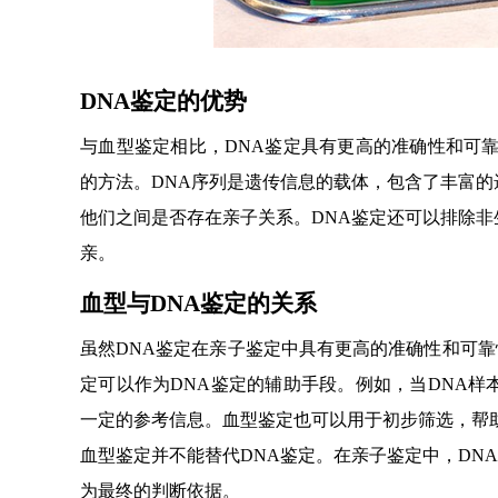
DNA鉴定的优势
与血型鉴定相比，DNA鉴定具有更高的准确性和可靠
的方法。DNA序列是遗传信息的载体，包含了丰富的
他们之间是否存在亲子关系。DNA鉴定还可以排除非
亲。
血型与DNA鉴定的关系
虽然DNA鉴定在亲子鉴定中具有更高的准确性和可
定可以作为DNA鉴定的辅助手段。例如，当DNA样
一定的参考信息。血型鉴定也可以用于初步筛选，帮
血型鉴定并不能替代DNA鉴定。在亲子鉴定中，DN
为最终的判断依据。