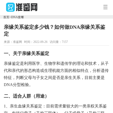
您
好，
首页
>
DNA套餐
欢
迎
亲缘关系鉴定多少钱？如何做DNA亲缘关系鉴
访
首
问
定
准
鉴
来源：准鉴网 时间：2022-09-26 访问量：7157
页
新
网！
一、关于亲缘关系鉴定
闻
鉴
亲缘鉴定是利用医学、生物学和遗传学的理论和技术，从子
百
定
DNA
代和亲代的形态构造或生理机能方面的相似特点，分析遗传
科
特征，判断父母与子女之间是否是亲生关系，目前主要是
中
套
DNA分型检验。
心
餐
二、适合人群（用途）
1、亲生血缘关系鉴定：目前需求量较大的一类亲权关系鉴