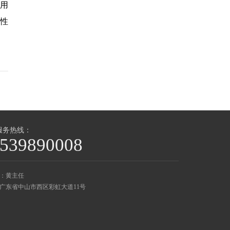
费用
性
服务热线：
539890008
：黄主任
广东省中山市西区彩虹大道11号