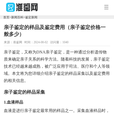
您
好，
首页
>
新闻百科
>
鉴定新闻
欢
迎
亲子鉴定的样品及鉴定费用（亲子鉴定价格一
访
首
问
般多少）
准
鉴
来源：准鉴网 时间：2024-08-02 访问量：1040
页
新
网！
亲子鉴定，又称为DNA亲子鉴定，是一种通过分析遗传物
闻
鉴
质来确定亲子关系的科学方法。随着科技的发展，亲子鉴定
技术已经越来越成熟，被广泛应用于司法、医疗和个人等领
百
定
DNA
域。本文将为您详细介绍亲子鉴定的样品采集以及鉴定费用
科
中
套
的相关信息。
心
餐
亲子鉴定的样品采集
1.血液样品
血液是进行亲子鉴定最常用的样品之一。采集血液样品时，