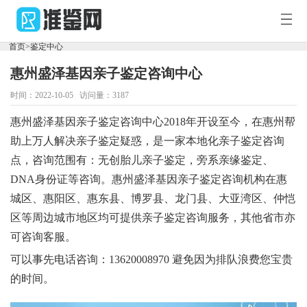
您
好，
首页
>
鉴定中心
欢
迎
惠州盛泽基因亲子鉴定咨询中心
访
首
问
时间：2022-10-05 访问量：3187
准
鉴
页
新
惠州盛泽基因亲子鉴定咨询中心2018年开设至今，在惠州帮
网！
助上万人解决亲子鉴定疑惑，是一家本地化亲子鉴定咨询
闻
鉴
点，咨询范围有：无创胎儿亲子鉴定，旁系亲缘鉴定、
DNA身份证等咨询。惠州盛泽基因亲子鉴定咨询机构在惠
百
定
DNA
城区、惠阳区、惠东县、博罗县、龙门县、大亚湾区、仲恺
科
中
套
区等周边城市地区均可提供亲子鉴定咨询服务，其他省市亦
可咨询客服。
心
餐
可以事先电话咨询：13620008970 避免因为排队浪费您宝贵
的时间。