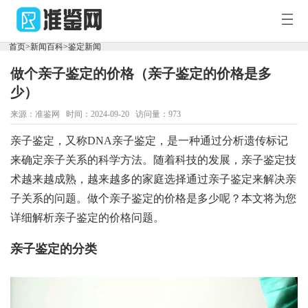
您
好，
首页
>
新闻百科
>
鉴定新闻
欢
迎
做个亲子鉴定的价格（亲子鉴定的价格是多
访
首
问
少）
准
鉴
来源：准鉴网 时间：2024-09-20 访问量：973
页
新
网！
亲子鉴定，又称DNA亲子鉴定，是一种通过分析遗传标记
闻
鉴
来确定亲子关系的科学方法。随着科技的发展，亲子鉴定技
术越来越成熟，越来越多的家庭选择通过亲子鉴定来解决亲
百
定
DNA
子关系的问题。做个亲子鉴定的价格是多少呢？本文将为您
科
中
套
详细解析亲子鉴定的价格问题。
心
餐
亲子鉴定的分类