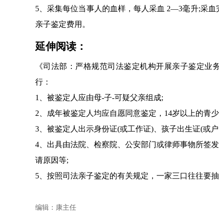
5、采集每位当事人的血样，每人采血 2—3毫升;采
亲子鉴定费用。
延伸阅读：
《司法部：严格规范司法鉴定机构开展亲子鉴定业
行：
1、被鉴定人应由母-子-可疑父亲组成;
2、成年被鉴定人均应自愿同意鉴定，14岁以上的青
3、被鉴定人出示身份证(或工作证)、孩子出生证(或
4、出具由法院、检察院、公安部门或律师事物所签
请原因等;
5、按照司法亲子鉴定的有关规定，一家三口往往要
编辑：康主任