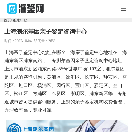
您
好，
首页
>
鉴定中心
欢
迎
上海测尔基因亲子鉴定咨询中心
访
首
问
时间：2022-10-04 访问量：2668
准
鉴
页
新
上海亲子鉴定中心地址在哪？上海亲子鉴定中心地址在上海
网！
浦东新区浦东南路，上海测尔基因亲子鉴定咨询中心地址：
闻
鉴
上海市浦东新区浦东南路855号世界广场1103室，测尔基因
是正规的咨询机构，黄浦区、徐汇区、长宁区、静安区、普
百
定
DNA
陀区、虹口区、杨浦区、闵行区、宝山区、嘉定区、金山
科
中
套
区、松江区、青浦区、奉贤区、崇明区、浦东新区等上海附
近城市皆可提供咨询服务。正规的亲子鉴定机构收费合理，
心
餐
办理效率高，专业可靠。