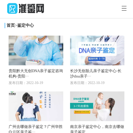
您
好，
欢
首页
>
鉴定中心
迎
访
首
问
准
鉴
页
新
网！
闻
鉴
贵阳黔大无创DNA亲子鉴定咨询
长沙无创胎儿亲子鉴定中心-长
机构-贵阳···
沙dna亲子···
百
定
DNA
发布日期：2022-10-19
发布日期：2022-10-19
科
中
套
心
餐
广州去哪做亲子鉴定？广州华胜
南京亲子鉴定中心，南京去哪做
白云区亲子鉴···
亲子鉴定