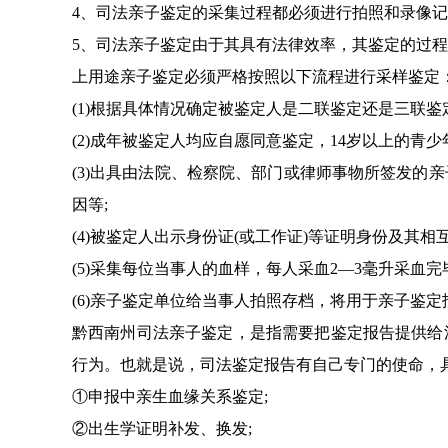
4、司法亲子鉴定的采集过程都必须进行拍照和录像
5、司法亲子鉴定由于其具有法律效率，其鉴定的过
上用途亲子鉴定必须严格按照以下流程进行采样鉴定
(1)根据具体情况确定被鉴定人是二联鉴定还是三联鉴定
(2)成年被鉴定人均应自愿同意鉴定，14岁以上的青
(3)出具由法院、检察院、部门或律师事物所签发的
因等;
(4)被鉴定人出示身份证(或工作证)等证明身份及其相
(5)采集每位当事人的血样，每人采血2—3毫升采
(6)亲子鉴定单位给当事人拍照存档，将用于亲子鉴定
黔西南州司法亲子鉴定，是指需要把鉴定报告提供给
行为。也就是说，司法鉴定报告有自己专门的使命，
①申报中亲生血缘关系鉴定;
②出生学证明补发、换发;