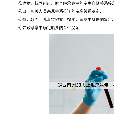
③离婚、抚养纠纷、财产继承案中的亲生血缘关系鉴定
④出、相关人员亲属关系公证的亲缘关系鉴定;
⑤孤儿领养、儿童错抱案、拐卖儿童案中身份的鉴定;
⑥强致孕案中确定胎儿的亲生父亲;